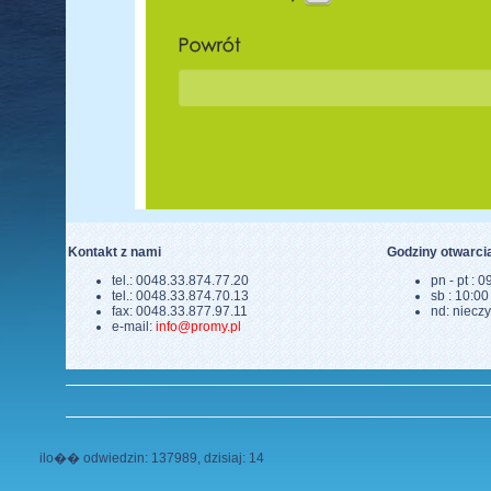
Kontakt z nami
Godziny otwarci
tel.: 0048.33.874.77.20
pn - pt : 0
tel.: 0048.33.874.70.13
sb : 10:00
fax: 0048.33.877.97.11
nd: niecz
e-mail:
info@promy.pl
ilo�� odwiedzin: 137989, dzisiaj: 14